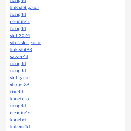
neng4d
link slot gacor
neng4d
cermin4d
neng4d
slot 2024
situs slot gacor
link slot88
sawer4d
neng4d
neng4d
slot gacor
sbobet88
tisu4d
kangtoto
neng4d
cermin4d
kangbet
link sis4d