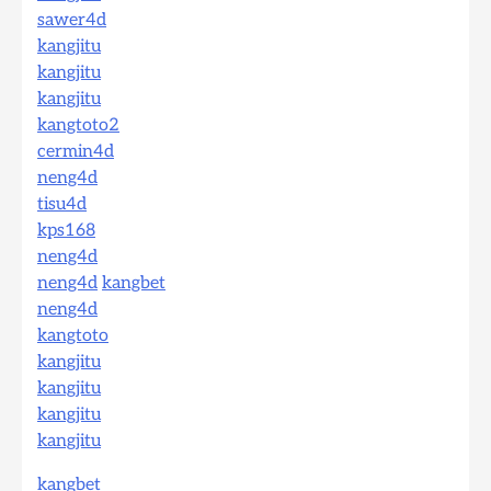
sawer4d
kangjitu
kangjitu
kangjitu
kangtoto2
cermin4d
neng4d
tisu4d
kps168
neng4d
neng4d
kangbet
neng4d
kangtoto
kangjitu
kangjitu
kangjitu
kangjitu
kangbet