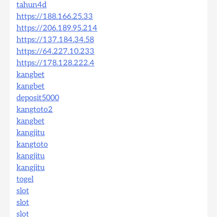
tahun4d
https://188.166.25.33
https://206.189.95.214
https://137.184.34.58
https://64.227.10.233
https://178.128.222.4
kangbet
kangbet
deposit5000
kangtoto2
kangbet
kangjitu
kangtoto
kangjitu
kangjitu
togel
slot
slot
slot