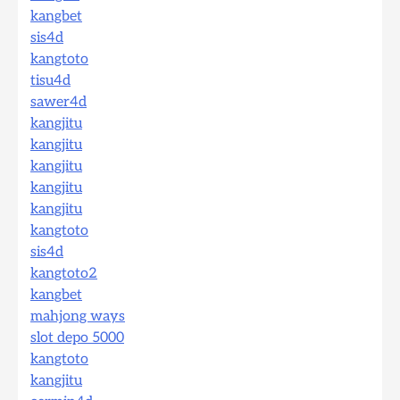
kangbet
sis4d
kangtoto
tisu4d
sawer4d
kangjitu
kangjitu
kangjitu
kangjitu
kangjitu
kangtoto
sis4d
kangtoto2
kangbet
mahjong ways
slot depo 5000
kangtoto
kangjitu