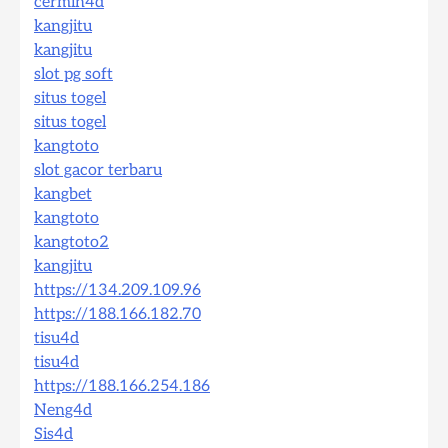
cermin4d
kangjitu
kangjitu
slot pg soft
situs togel
situs togel
kangtoto
slot gacor terbaru
kangbet
kangtoto
kangtoto2
kangjitu
https://134.209.109.96
https://188.166.182.70
tisu4d
tisu4d
https://188.166.254.186
Neng4d
Sis4d