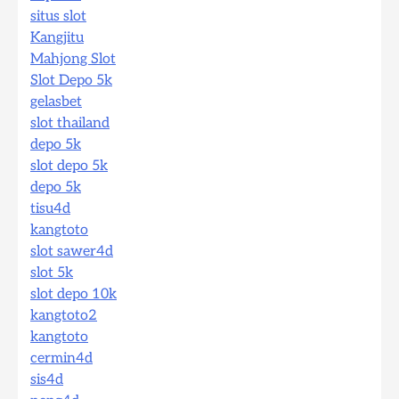
situs slot
Kangjitu
Mahjong Slot
Slot Depo 5k
gelasbet
slot thailand
depo 5k
slot depo 5k
depo 5k
tisu4d
kangtoto
slot sawer4d
slot 5k
slot depo 10k
kangtoto2
kangtoto
cermin4d
sis4d