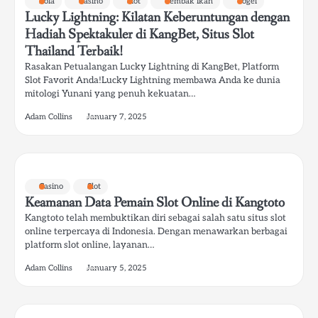
Bola
Casino
Slot
Tembak Ikan
Togel
Lucky Lightning: Kilatan Keberuntungan dengan
Hadiah Spektakuler di KangBet, Situs Slot
Thailand Terbaik!
Rasakan Petualangan Lucky Lightning di KangBet, Platform
Slot Favorit Anda!Lucky Lightning membawa Anda ke dunia
mitologi Yunani yang penuh kekuatan…
Adam Collins
January 7, 2025
Casino
Slot
Keamanan Data Pemain Slot Online di Kangtoto
Kangtoto telah membuktikan diri sebagai salah satu situs slot
online terpercaya di Indonesia. Dengan menawarkan berbagai
platform slot online, layanan…
Adam Collins
January 5, 2025