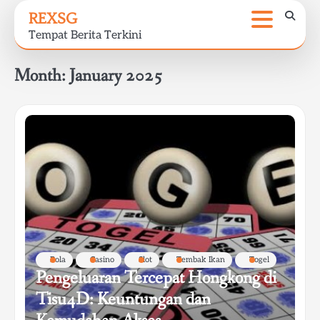
Skip
REXSG
to
Tempat Berita Terkini
content
Month:
January 2025
Bola
Casino
Slot
Tembak Ikan
Togel
Pengeluaran Tercepat Hongkong di
Tisu4D: Keuntungan dan