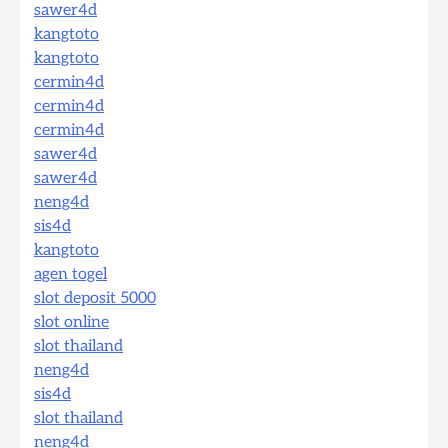
sawer4d
kangtoto
kangtoto
cermin4d
cermin4d
cermin4d
sawer4d
sawer4d
neng4d
sis4d
kangtoto
agen togel
slot deposit 5000
slot online
slot thailand
neng4d
sis4d
slot thailand
neng4d