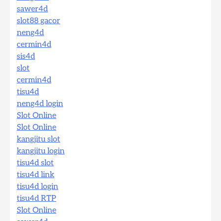
sawer4d
slot88 gacor
neng4d
cermin4d
sis4d
slot
cermin4d
tisu4d
neng4d login
Slot Online
Slot Online
kangjitu slot
kangjitu login
tisu4d slot
tisu4d link
tisu4d login
tisu4d RTP
Slot Online