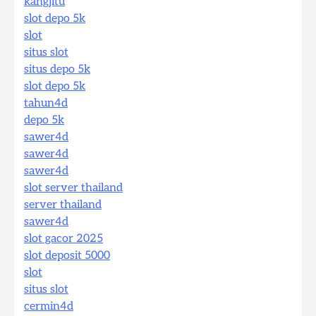
kangjitu
slot depo 5k
slot
situs slot
situs depo 5k
slot depo 5k
tahun4d
depo 5k
sawer4d
sawer4d
sawer4d
slot server thailand
server thailand
sawer4d
slot gacor 2025
slot deposit 5000
slot
situs slot
cermin4d