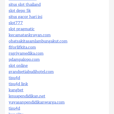
situs slot thailand
slot depo 5k
situs gacor hari ini
slot777
slot pragmatic
kecamatankrayan.com
obatsakitasamlambungakut.com
fiforlifkita.com
rsgriyamedika.com
pdampalopo.com
slot online
grandsetiabudihotel.com
tisu4d
tisu4d link
kangbet
lensapendidikan.net
yayasanpendidikanwarga.com
tisu4d