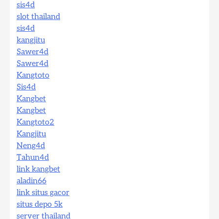
sis4d
slot thailand
sis4d
kangjitu
Sawer4d
Sawer4d
Kangtoto
Sis4d
Kangbet
Kangbet
Kangtoto2
Kangjitu
Neng4d
Tahun4d
link kangbet
aladin66
link situs gacor
situs depo 5k
server thailand