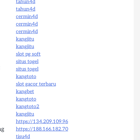
tahun4d
tahun4d
cermin4d
cermin4d
cermin4d
kangjitu
kangjitu
slot pg soft
situs togel
:
situs togel
kangtoto
slot gacor terbaru
kangbet
kangtoto
kangtoto2
kangjitu
https://134.209.109.96
ng
https://188.166.182.70
tisu4d