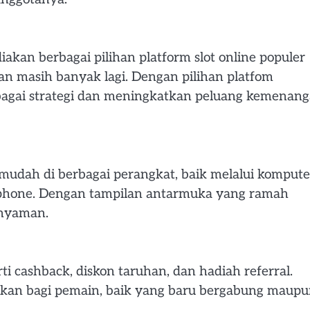
akan berbagai pilihan platform slot online populer
dan masih banyak lagi. Dengan pilihan platfom
bagai strategi dan meningkatkan peluang kemenan
mudah di berbagai perangkat, baik melalui kompute
iphone. Dengan tampilan antarmuka yang ramah
 nyaman.
 cashback, diskon taruhan, dan hadiah referral.
fikan bagi pemain, baik yang baru bergabung maup