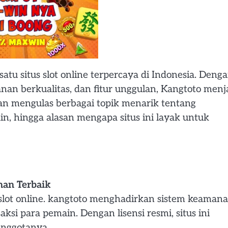
atu situs slot online terpercaya di Indonesia. Deng
nan berkualitas, dan fitur unggulan, Kangtoto menj
 akan mengulas berbagai topik menarik tentang
in, hingga alasan mengapa situs ini layak untuk
nan Terbaik
slot online. kangtoto menghadirkan sistem keaman
ksi para pemain. Dengan lisensi resmi, situs ini
anggotanya.