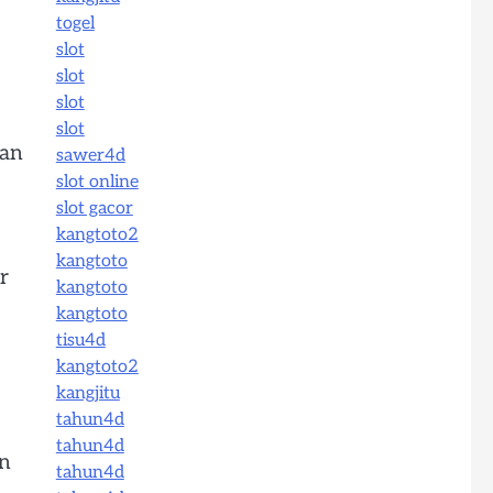
togel
slot
slot
slot
slot
gan
sawer4d
slot online
slot gacor
kangtoto2
kangtoto
r
kangtoto
kangtoto
tisu4d
kangtoto2
kangjitu
tahun4d
tahun4d
un
tahun4d