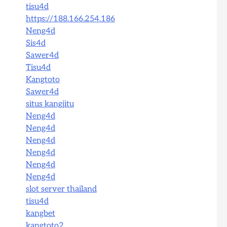
tisu4d
https://188.166.254.186
Neng4d
Sis4d
Sawer4d
Tisu4d
Kangtoto
Sawer4d
situs kangjitu
Neng4d
Neng4d
Neng4d
Neng4d
Neng4d
Neng4d
slot server thailand
tisu4d
kangbet
kangtoto2