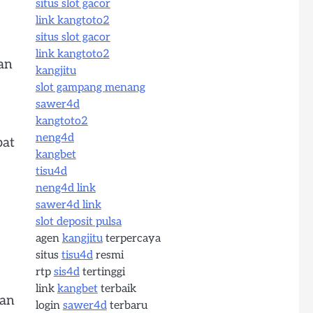
situs slot gacor
link kangtoto2
situs slot gacor
link kangtoto2
an
kangjitu
slot gampang menang
sawer4d
kangtoto2
neng4d
pat
kangbet
tisu4d
neng4d link
sawer4d link
slot deposit pulsa
agen
kangjitu
terpercaya
situs
tisu4d
resmi
rtp
sis4d
tertinggi
link
kangbet
terbaik
nan
login
sawer4d
terbaru