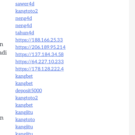
sawer4d
kangtoto2
neng4d
neng4d
tahun4d
https://188.166.25.33
an
https://206.189.95.214
adi
https://137.184.34.58
https://64.227.10.233
https://178.128.222.4
kangbet
kangbet
deposit5000
kangtoto2
kangbet
kangjitu
an
kangtoto
kangjitu
kangjitu