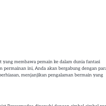
ot yang membawa pemain ke dalam dunia fantasi
am permainan ini, Anda akan bergabung dengan par
 perhiasan, menjanjikan pengalaman bermain yang