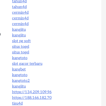
tahun4d
tahun4d
cermin4d
cermin4d
cermin4d
kangjitu
n
kangjitu
slot pg soft
situs togel
situs togel
kangtoto
slot gacor terbaru
kangbet
kangtoto
kangtoto2
kangjitu
https://134.209.109.96
https://188.166.182.70
tisu4d