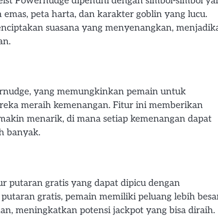
ist Powernudge dipenuhi dengan simbol-simbol ya
emas, peta harta, dan karakter goblin yang lucu.
menciptakan suasana yang menyenangkan, menjadik
an.
rnudge, yang memungkinkan pemain untuk
reka meraih kemenangan. Fitur ini memberikan
makin menarik, di mana setiap kemenangan dapat
h banyak.
r putaran gratis yang dapat dipicu dengan
putaran gratis, pemain memiliki peluang lebih besa
n, meningkatkan potensi jackpot yang bisa diraih.