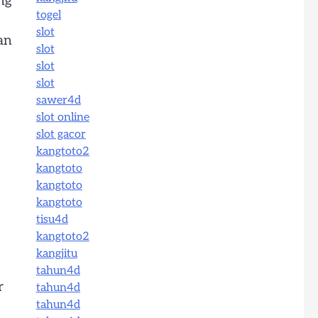
ng
togel
slot
an
slot
slot
slot
sawer4d
slot online
slot gacor
kangtoto2
kangtoto
kangtoto
kangtoto
tisu4d
kangtoto2
kangjitu
tahun4d
r
tahun4d
tahun4d