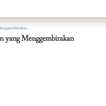
Menggembirakan
an yang Menggembirakan