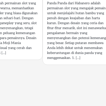
ah permainan slot yang
Panda Panda dari Habanero adalah
 warna, memanfaatkan
permainan slot yang mengajak pemain
ler yang biasa digunakan
untuk menjelajahi hutan bambu yang
n sehari-hari. Dengan
penuh dengan keajaiban dan harta
 gameplay yang seru, slot
karun. Dengan desain yang ceria dan
 menyenangkan, tetapi
fitur-fitur menarik, slot ini menawark
n peluang kemenangan
pengalaman bermain yang
 para pemainnya. Desain
menyenangkan dan potensi kemenan
ia Moji Mania
yang besar. Setiap putaran membawa
isual yang cerah dan
Anda lebih dekat untuk menemukan
 […]
keberuntungan di dunia panda yang
menggemaskan. 1. […]