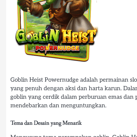
Goblin Heist Powernudge adalah permainan sl
yang penuh dengan aksi dan harta karun. Dal
goblin yang cerdik dalam perburuan emas dan
mendebarkan dan menguntungkan.
Tema dan Desain yang Menarik