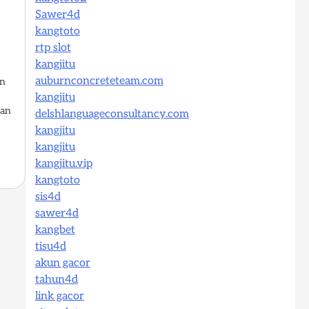
Sawer4d
kangtoto
rtp slot
kangjitu
auburnconcreteteam.com
an
kangjitu
gan
delshlanguageconsultancy.com
kangjitu
kangjitu
kangjitu.vip
kangtoto
sis4d
sawer4d
kangbet
tisu4d
akun gacor
tahun4d
link gacor