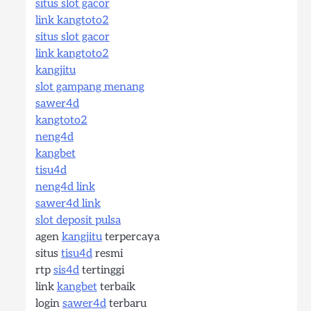
situs slot gacor
link kangtoto2
situs slot gacor
link kangtoto2
kangjitu
slot gampang menang
sawer4d
kangtoto2
neng4d
kangbet
tisu4d
neng4d link
sawer4d link
slot deposit pulsa
agen
kangjitu
terpercaya
situs
tisu4d
resmi
rtp
sis4d
tertinggi
link
kangbet
terbaik
login
sawer4d
terbaru