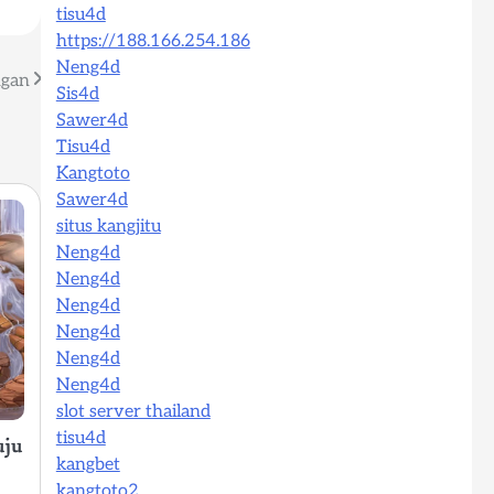
tisu4d
https://188.166.254.186
Neng4d
ngan
Sis4d
Sawer4d
Tisu4d
Kangtoto
Sawer4d
situs kangjitu
Neng4d
Neng4d
Neng4d
Neng4d
Neng4d
Neng4d
slot server thailand
tisu4d
uju
kangbet
kangtoto2