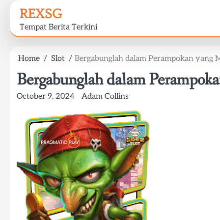
Skip
REXSG
to
Tempat Berita Terkini
content
Home
Slot
Bergabunglah dalam Perampokan yang 
Bergabunglah dalam Perampok
October 9, 2024
Adam Collins