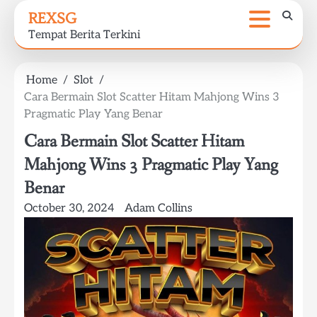
Skip
REXSG
to
Tempat Berita Terkini
content
Home
Slot
Cara Bermain Slot Scatter Hitam Mahjong Wins 3
Pragmatic Play Yang Benar
Cara Bermain Slot Scatter Hitam
Mahjong Wins 3 Pragmatic Play Yang
Benar
October 30, 2024
Adam Collins