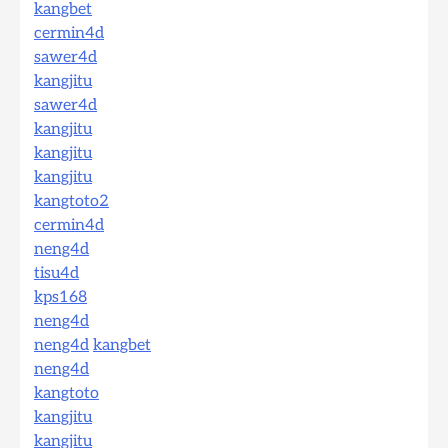
kangbet
cermin4d
sawer4d
kangjitu
sawer4d
kangjitu
kangjitu
kangjitu
kangtoto2
cermin4d
neng4d
tisu4d
kps168
neng4d
neng4d
kangbet
neng4d
kangtoto
kangjitu
kangjitu