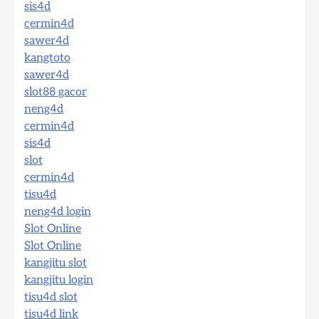
sis4d
cermin4d
sawer4d
kangtoto
sawer4d
slot88 gacor
neng4d
cermin4d
sis4d
slot
cermin4d
tisu4d
neng4d login
Slot Online
Slot Online
kangjitu slot
kangjitu login
tisu4d slot
tisu4d link