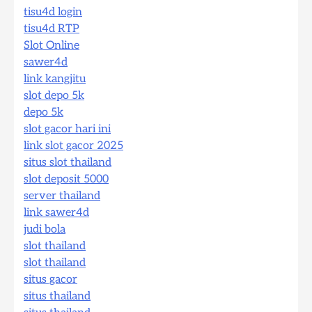
tisu4d login
tisu4d RTP
Slot Online
sawer4d
link kangjitu
slot depo 5k
depo 5k
slot gacor hari ini
link slot gacor 2025
situs slot thailand
slot deposit 5000
server thailand
link sawer4d
judi bola
slot thailand
slot thailand
situs gacor
situs thailand