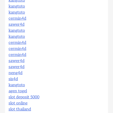
kangtoto
kangtoto
kangtoto
cermin4d
sawer4d
kangtoto
kangtoto
cermin4d
cermin4d
cermin4d
sawer4d
sawer4d
neng4d
sis4d
kangtoto
agen togel
slot deposit 5000
slot online
slot thailand