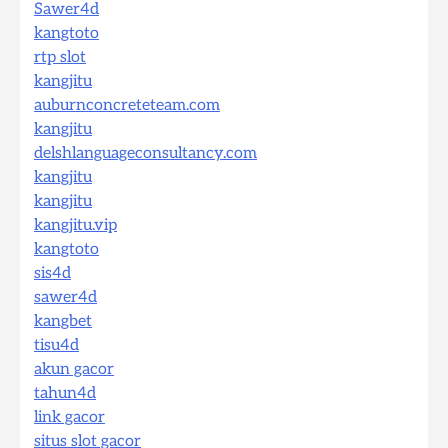
Sawer4d
kangtoto
rtp slot
kangjitu
auburnconcreteteam.com
kangjitu
delshlanguageconsultancy.com
kangjitu
kangjitu
kangjitu.vip
kangtoto
sis4d
sawer4d
kangbet
tisu4d
akun gacor
tahun4d
link gacor
situs slot gacor