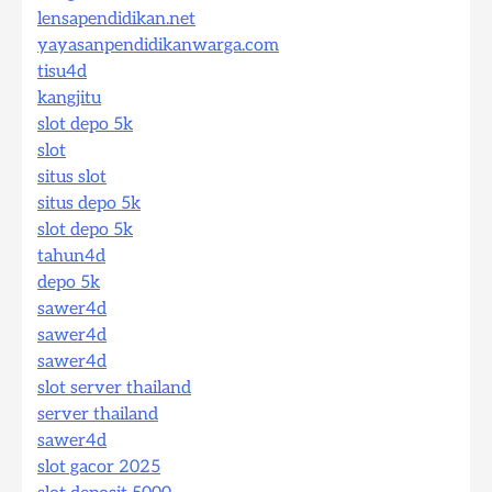
lensapendidikan.net
yayasanpendidikanwarga.com
tisu4d
kangjitu
slot depo 5k
slot
situs slot
situs depo 5k
slot depo 5k
tahun4d
depo 5k
sawer4d
sawer4d
sawer4d
slot server thailand
server thailand
sawer4d
slot gacor 2025