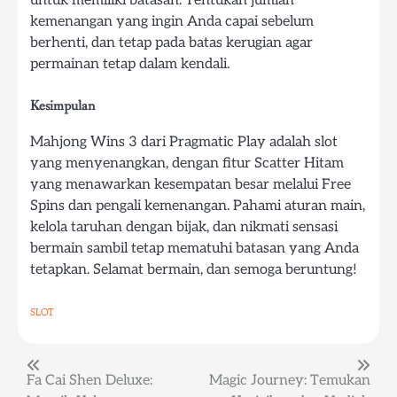
kemenangan yang ingin Anda capai sebelum
berhenti, dan tetap pada batas kerugian agar
permainan tetap dalam kendali.
Kesimpulan
Mahjong Wins 3 dari Pragmatic Play adalah slot
yang menyenangkan, dengan fitur Scatter Hitam
yang menawarkan kesempatan besar melalui Free
Spins dan pengali kemenangan. Pahami aturan main,
kelola taruhan dengan bijak, dan nikmati sensasi
bermain sambil tetap mematuhi batasan yang Anda
tetapkan. Selamat bermain, dan semoga beruntung!
SLOT
Post
Fa Cai Shen Deluxe:
Magic Journey: Temukan