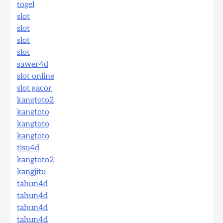
togel
slot
slot
slot
slot
sawer4d
slot online
slot gacor
kangtoto2
kangtoto
kangtoto
kangtoto
tisu4d
kangtoto2
kangjitu
tahun4d
tahun4d
tahun4d
tahun4d