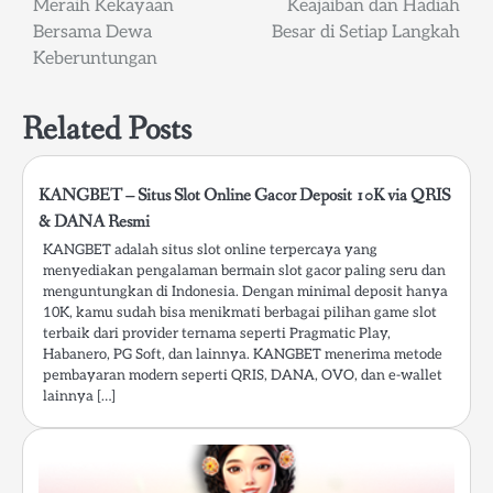
Meraih Kekayaan
Keajaiban dan Hadiah
navigation
Bersama Dewa
Besar di Setiap Langkah
Keberuntungan
Related Posts
KANGBET – Situs Slot Online Gacor Deposit 10K via QRIS
& DANA Resmi
KANGBET adalah situs slot online terpercaya yang
menyediakan pengalaman bermain slot gacor paling seru dan
menguntungkan di Indonesia. Dengan minimal deposit hanya
10K, kamu sudah bisa menikmati berbagai pilihan game slot
terbaik dari provider ternama seperti Pragmatic Play,
Habanero, PG Soft, dan lainnya. KANGBET menerima metode
pembayaran modern seperti QRIS, DANA, OVO, dan e-wallet
lainnya […]