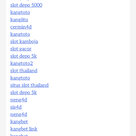
slot depo 5000
kangtoto
kangjitu
cermin4d
kangtoto
slot kamboja
slot gacor
slot depo 5k
kangtoto2
slot thailand
kangtoto
situs slot thailand
slot depo 5k
neng4d
sis4d
neng4d
kangbet
kangbet link