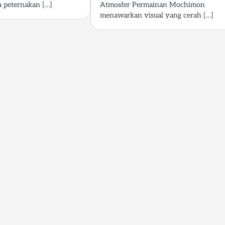
 peternakan […]
Atmosfer Permainan Mochimon
menawarkan visual yang cerah […]