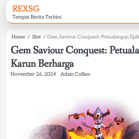
Skip
REXSG
to
Tempat Berita Terkini
content
Home
Slot
Gem Saviour Conquest: Petualangan Epi
Gem Saviour Conquest: Petuala
Karun Berharga
November 26, 2024
Adam Collins