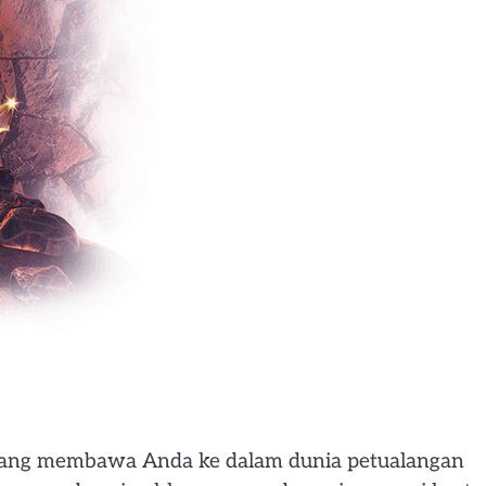
yang membawa Anda ke dalam dunia petualangan