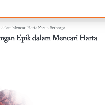
k dalam Mencari Harta Karun Berharga
ngan Epik dalam Mencari Harta