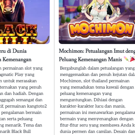
eru di Dunia
Mochimon: Petualangan Imut den
an Kemenangan
Peluang Kemenangan Manis
ah permainan slot yang
Bergabunglah dalam petualangan yang
agmatic Play yang
menggemaskan dan penuh kejutan da
n untuk merasakan
Mochimon, slot thailand permainan
eternakan yang penuh
yang memadukan tema kawaii dengan
an dan hadiah. Dengan
peluang kemenangan yang
nggugah semangat dan
menguntungkan. Dihiasi dengan
atif, permainan kangtoto2
karakter-karakter lucu dan manis,
 pengalaman bermain
permainan ini menawarkan pengalam
an serta peluang
bermain yang menyenangkan dengan
g menarik. Tema dan
fitur-fitur seru yang membawa Anda k
arik Black Bull
dunia permen dan camilan. Desain da