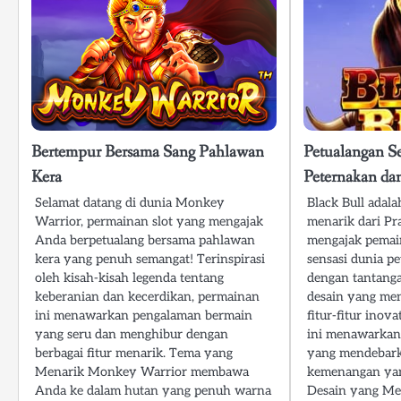
Bertempur Bersama Sang Pahlawan
Petualangan S
Kera
Peternakan d
Selamat datang di dunia Monkey
Black Bull adal
Warrior, permainan slot yang mengajak
menarik dari Pr
Anda berpetualang bersama pahlawan
mengajak pemai
kera yang penuh semangat! Terinspirasi
sensasi dunia p
oleh kisah-kisah legenda tentang
dengan tantang
keberanian dan kecerdikan, permainan
desain yang me
ini menawarkan pengalaman bermain
fitur-fitur inov
yang seru dan menghibur dengan
ini menawarkan
berbagai fitur menarik. Tema yang
yang mendebark
Menarik Monkey Warrior membawa
kemenangan yan
Anda ke dalam hutan yang penuh warna
Desain yang Men