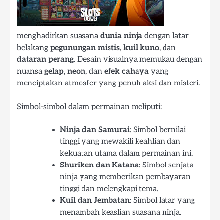
menghadirkan suasana
dunia ninja
dengan latar
belakang
pegunungan mistis
,
kuil kuno
, dan
dataran perang
. Desain visualnya memukau dengan
nuansa
gelap
,
neon
, dan
efek cahaya
yang
menciptakan atmosfer yang penuh aksi dan misteri.
Simbol-simbol dalam permainan meliputi:
Ninja dan Samurai
: Simbol bernilai
tinggi yang mewakili keahlian dan
kekuatan utama dalam permainan ini.
Shuriken dan Katana
: Simbol senjata
ninja yang memberikan pembayaran
tinggi dan melengkapi tema.
Kuil dan Jembatan
: Simbol latar yang
menambah keaslian suasana ninja.