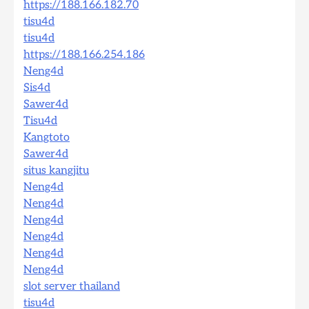
https://188.166.182.70
tisu4d
tisu4d
https://188.166.254.186
Neng4d
Sis4d
Sawer4d
Tisu4d
Kangtoto
Sawer4d
situs kangjitu
Neng4d
Neng4d
Neng4d
Neng4d
Neng4d
Neng4d
slot server thailand
tisu4d