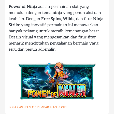
Power of Ninja
adalah permainan slot yang
memukau dengan tema
ninja
yang penuh aksi dan
keahlian. Dengan
Free Spins
,
Wilds
, dan fitur
Ninja
Strike
yang inovatif, permainan ini menawarkan
banyak peluang untuk meraih kemenangan besar.
Desain visual yang mengesankan dan fitur-fitur
menarik menciptakan pengalaman bermain yang
seru dan penuh adrenalin.
BOLA
CASINO
SLOT
TEMBAK IKAN
TOGEL