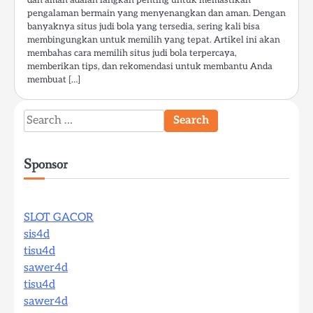
dan aman adalah langkah penting untuk memastikan
pengalaman bermain yang menyenangkan dan aman. Dengan
banyaknya situs judi bola yang tersedia, sering kali bisa
membingungkan untuk memilih yang tepat. Artikel ini akan
membahas cara memilih situs judi bola terpercaya,
memberikan tips, dan rekomendasi untuk membantu Anda
membuat […]
Search
for:
Sponsor
SLOT GACOR
sis4d
tisu4d
sawer4d
tisu4d
sawer4d