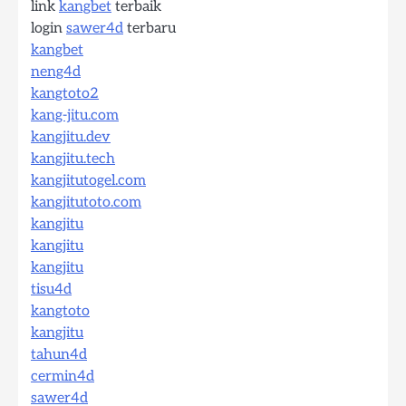
link
kangbet
terbaik
login
sawer4d
terbaru
kangbet
neng4d
kangtoto2
kang-jitu.com
kangjitu.dev
kangjitu.tech
kangjitutogel.com
kangjitutoto.com
kangjitu
kangjitu
kangjitu
tisu4d
kangtoto
kangjitu
tahun4d
cermin4d
sawer4d