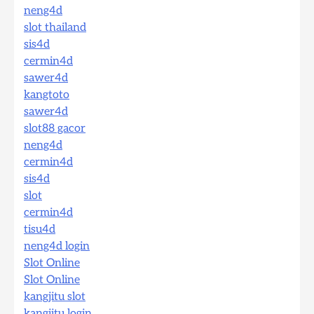
neng4d
slot thailand
sis4d
cermin4d
sawer4d
kangtoto
sawer4d
slot88 gacor
neng4d
cermin4d
sis4d
slot
cermin4d
tisu4d
neng4d login
Slot Online
Slot Online
kangjitu slot
kangjitu login