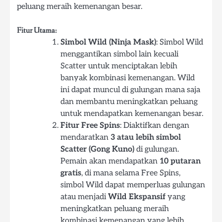
peluang meraih kemenangan besar.
Fitur Utama:
Simbol Wild (Ninja Mask)
: Simbol Wild
menggantikan simbol lain kecuali
Scatter untuk menciptakan lebih
banyak kombinasi kemenangan. Wild
ini dapat muncul di gulungan mana saja
dan membantu meningkatkan peluang
untuk mendapatkan kemenangan besar.
Fitur Free Spins
: Diaktifkan dengan
mendaratkan
3 atau lebih simbol
Scatter (Gong Kuno)
di gulungan.
Pemain akan mendapatkan
10 putaran
gratis
, di mana selama Free Spins,
simbol Wild dapat memperluas gulungan
atau menjadi
Wild Ekspansif
yang
meningkatkan peluang meraih
kombinasi kemenangan yang lebih