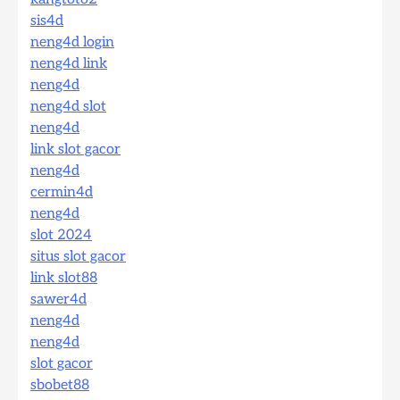
sis4d
neng4d login
neng4d link
neng4d
neng4d slot
neng4d
link slot gacor
neng4d
cermin4d
neng4d
slot 2024
situs slot gacor
link slot88
sawer4d
neng4d
neng4d
slot gacor
sbobet88