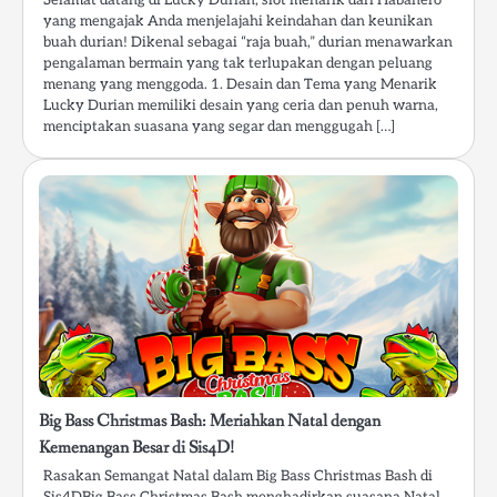
Selamat datang di Lucky Durian, slot menarik dari Habanero
yang mengajak Anda menjelajahi keindahan dan keunikan
buah durian! Dikenal sebagai “raja buah,” durian menawarkan
pengalaman bermain yang tak terlupakan dengan peluang
menang yang menggoda. 1. Desain dan Tema yang Menarik
Lucky Durian memiliki desain yang ceria dan penuh warna,
menciptakan suasana yang segar dan menggugah […]
Big Bass Christmas Bash: Meriahkan Natal dengan
Kemenangan Besar di Sis4D!
Rasakan Semangat Natal dalam Big Bass Christmas Bash di