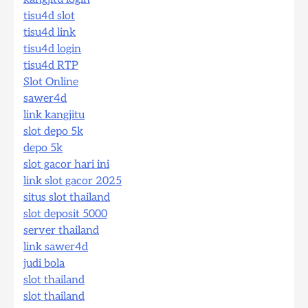
tisu4d slot
tisu4d link
tisu4d login
tisu4d RTP
Slot Online
sawer4d
link kangjitu
slot depo 5k
depo 5k
slot gacor hari ini
link slot gacor 2025
situs slot thailand
slot deposit 5000
server thailand
link sawer4d
judi bola
slot thailand
slot thailand