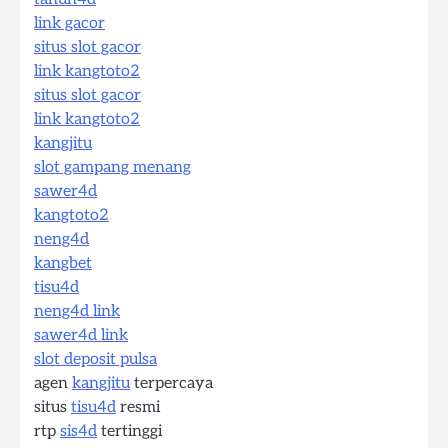
link gacor
situs slot gacor
link kangtoto2
situs slot gacor
link kangtoto2
kangjitu
slot gampang menang
sawer4d
kangtoto2
neng4d
kangbet
tisu4d
neng4d link
sawer4d link
slot deposit pulsa
agen
kangjitu
terpercaya
situs
tisu4d
resmi
rtp
sis4d
tertinggi